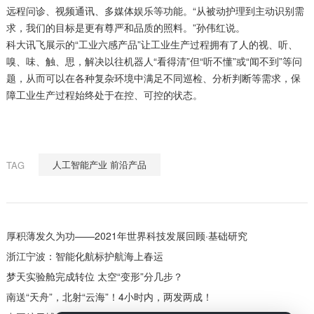
远程问诊、视频通讯、多媒体娱乐等功能。“从被动护理到主动识别需
求，我们的目标是更有尊严和品质的照料。”孙伟红说。
科大讯飞展示的“工业六感产品”让工业生产过程拥有了人的视、听、
嗅、味、触、思，解决以往机器人“看得清”但“听不懂”或“闻不到”等问
题，从而可以在各种复杂环境中满足不同巡检、分析判断等需求，保
障工业生产过程始终处于在控、可控的状态。
人工智能产业 前沿产品
TAG
厚积薄发久为功——2021年世界科技发展回顾·基础研究
浙江宁波：智能化航标护航海上春运
梦天实验舱完成转位 太空“变形”分几步？
南送“天舟”，北射“云海”！4小时内，两发两成！